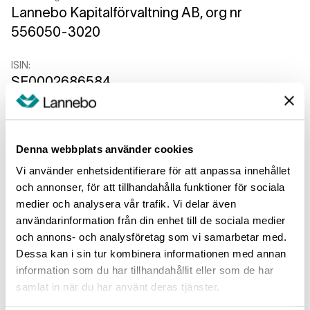
Lannebo Kapitalförvaltning AB, org nr
556050-3020
ISIN:
SE0002686584
Rekommenderad innehavsperiod:
5
år
Denna webbplats använder cookies
Exempel på investering:
Vi använder enhetsidentifierare för att anpassa innehållet
100 000 SEK / 10 000 EUR
och annonser, för att tillhandahålla funktioner för sociala
medier och analysera vår trafik. Vi delar även
Minimum:
användarinformation från din enhet till de sociala medier
Det finns ingen garanterad minsta avkastning.
och annons- och analysföretag som vi samarbetar med.
Du kan förlora hela eller delar av din
Dessa kan i sin tur kombinera informationen med annan
investering.
information som du har tillhandahållit eller som de har
samlat in när du har använt deras tjänster.