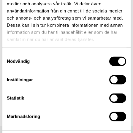
medier och analysera vår trafik. Vi delar även
Attachment
användarinformation från din enhet till de sociala medier
per_trygg.jpg
och annons- och analysföretag som vi samarbetar med.
Dessa kan i sin tur kombinera informationen med annan
information som du har tillhandahållit eller som de har
samlat in när du har använt deras tjänster.
Managed funds (1)
Samtyckesval
Nödvändig
Lannebo Småbolag
Inställningar
1 mo
Since start
1.1
%
2237.2
%
Statistik
Marknadsföring